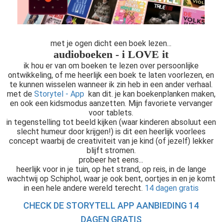
met je ogen dicht een boek lezen...
audioboeken - i LOVE it
ik hou er van om boeken te lezen over persoonlijke
ontwikkeling, of me heerlijk een boek te laten voorlezen, en
te kunnen wisselen wanneer ik zin heb in een ander verhaal.
met de
Storytel - App
kan dit. je kan boekenplanken maken,
en ook een kidsmodus aanzetten. Mijn favoriete vervanger
voor tablets.
in tegenstelling tot beeld kijken (waar kinderen absoluut een
slecht humeur door krijgen!) is dit een heerlijk voorlees
concept waarbij de creativiteit van je kind (of jezelf) lekker
blijft stromen.
probeer het eens...
heerlijk voor in je tuin, op het strand, op reis, in de lange
wachtwij op Schiphol, waar je ook bent, oortjes in en je komt
in een hele andere wereld terecht.
14 dagen gratis
CHECK DE STORYTELL APP AANBIEDING 14
DAGEN GRATIS