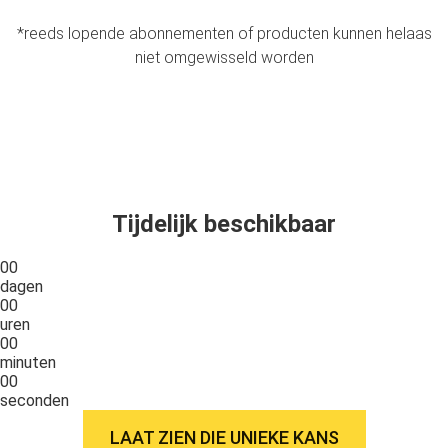
*reeds lopende abonnementen of producten kunnen helaas
niet omgewisseld worden
Tijdelijk beschikbaar
00
dagen
00
uren
00
minuten
00
seconden
LAAT ZIEN DIE UNIEKE KANS