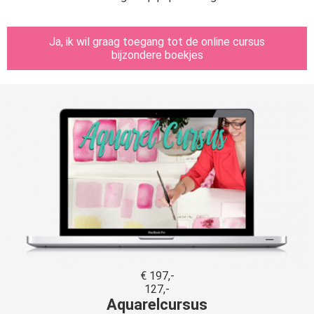
Ja, ik wil graag toegang tot de online cursus
bijzondere boekjes
€ 197,-
127,-
Aquarelcursus