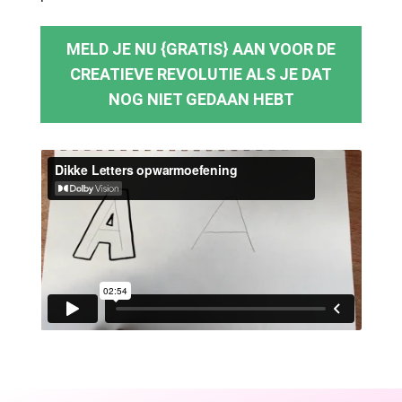
MELD JE NU {GRATIS} AAN VOOR DE
CREATIEVE REVOLUTIE ALS JE DAT
NOG NIET GEDAAN HEBT