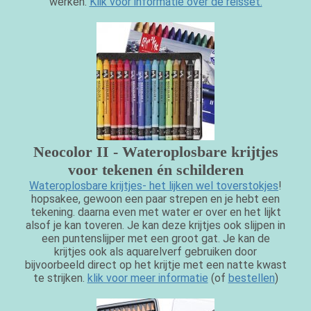
werken.
Klik voor informatie over de reisset.
Neocolor II - Wateroplosbare krijtjes
voor tekenen én schilderen
Wateroplosbare krijtjes- het lijken wel toverstokjes
!
hopsakee, gewoon een paar strepen en je hebt een
tekening. daarna even met water er over en het lijkt
alsof je kan toveren. Je kan deze krijtjes ook slijpen in
een puntenslijper met een groot gat. Je kan de
krijtjes ook als aquarelverf gebruiken door
bijvoorbeeld direct op het krijtje met een natte kwast
te strijken.
klik voor meer informatie
(of
bestellen
)