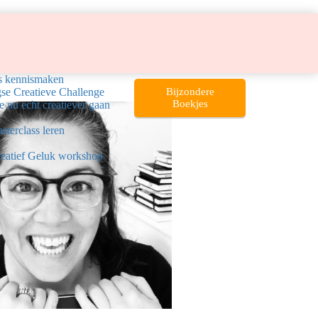
is kennismaken
Bijzondere
e Creatieve Challenge
Boekjes
e nu echt creatiever gaan
sterclass leren
reatief Geluk workshop