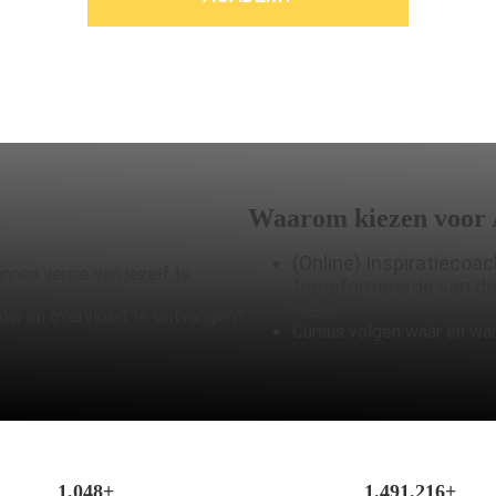
Waarom kiezen voor 
(Online) Inspiratiecoa
annen versie van jezelf te
transformeerde van don
Geluk.
Flow en overvloed te ontvangen?
Cursus volgen waar en wann
1.048+
1.491.216+