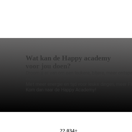
Wat kan de Happy academy
voor jou doen?
Droom jij er van om een leukere, blijere, meer ontsp
worden?
Met meer energie en tijd voor leuke dingen, meer 
Kom dan naar de Happy Academy!
22.034+