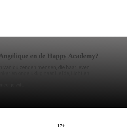
Angélique en de Happy Academy?
ch van duizenden mensen, die haar leven
ker en ongelukkig naar Liefde, Licht en
eer je wilt.
17+