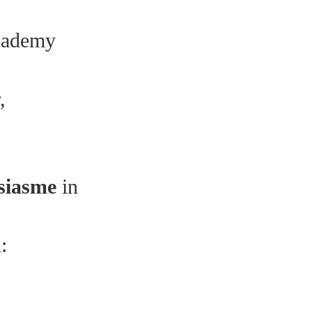
Academy
,
siasme
in
: