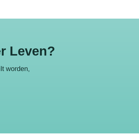
er Leven?
lt worden,