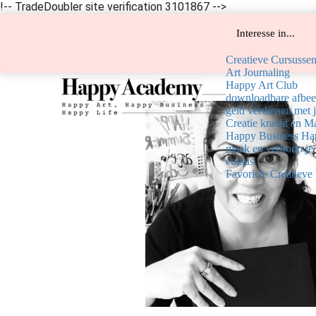
!-- TradeDoubler site verification 3101867 -->
Interesse in...
Creatieve Cursusse
Art Journaling
Happy Art Club
downloadbare afbee
geld verdienen met je
Creatie kracht en M
Happy Business Ha
maak en verkoop je 
cursus
Favoriete Creatieve