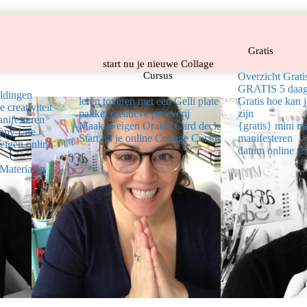
Gratis
n
start nu je nieuwe Collage
Cursus
Overzicht Grat
GRATIS 5 daags
ldingen
leren toveren met een Gelli plate
Gratis hoe kan j
 creativiteit
pakket creatieve proeverij
zijn
anifesteren
Maak je eigen Orakel Card deck
{gratis} mini ma
ppy Life
Start nu je online Collage Cursus
manifesteren
eigen online
datum online C
 Materialen