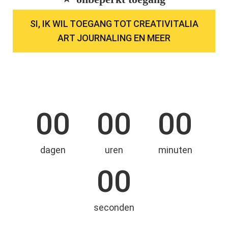
SI, IK WIL TOEGANG TOT CREATIVITALIA
ART JOURNALING EN MEER
00
00
00
dagen
uren
minuten
00
seconden